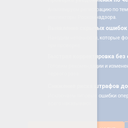
Анализируем регистрацию по тем
инспекторы Роскомнадзора.
Выявление скрытых ошибок
Находим неточности, которые фо
при проверке.
Быстрая корректировка без 
Готовим рекомендации и изменен
первого раза.
Снижение риска штрафов до 
Исключаем типовые ошибки опер
всего наказывают.