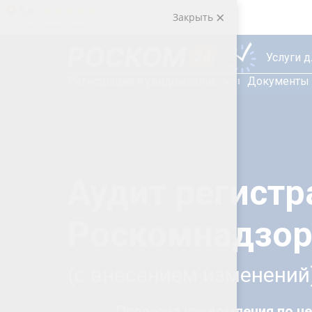
Закрыть
Услуги 
Регистрация и уведомления
Документы 
Аудит регистр
Роскомнадзор
(с внесением изменений
Проверка уведомления по ч