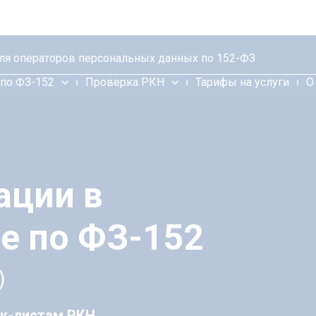
для операторов персональных данных по 152-ФЗ
по ФЗ-152
Проверка РКН
Тарифы на услуги
О
ации в
е по ФЗ-152
)
ек-листам РКН