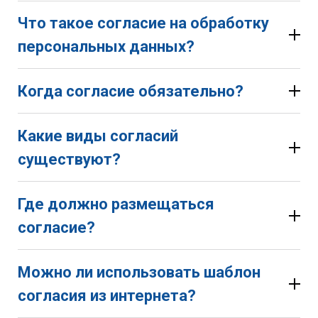
Что такое согласие на обработку
персональных данных?
Когда согласие обязательно?
Какие виды согласий
через формы заявок, обратной связи или
существуют?
регистрации на сайте;
при оформлении заказов и оказании услуг;
при рассылке email- или SMS-сообщений;
Где должно размещаться
при обработке данных сотрудников и
согласие на обработку персональных данных;
согласие?
соискателей;
согласие на распространение персональных
при использовании CRM, анкет, договоров и
данных;
заявлений.
письменное согласие для специальных категорий
Можно ли использовать шаблон
данных;
согласия из интернета?
письменное согласие на обработку
биометрических данных;