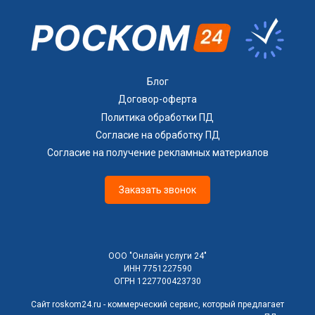
процессы;
определяем, какие согласия необходимы именно
вам;
разрабатываем согласия по требованиям ФЗ-152
и практике РКН;
Блог
проверяем согласованность с политикой и
Договор-оферта
уведомлением РКН;
Политика обработки ПД
при необходимости сопровождаем при
Согласие на обработку ПД
проверках и требованиях.
Согласие на получение рекламных материалов
Заказать звонок
ООО "Онлайн услуги 24"
ИНН 7751227590
ОГРН 1227700423730
Сайт roskom24.ru - коммерческий сервис, который предлагает