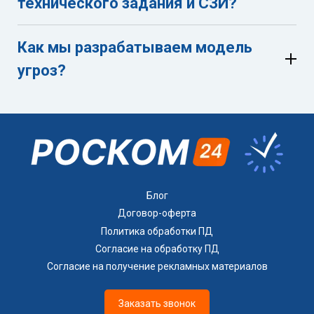
технического задания и СЗИ?
защиты;
ошибок в идентификации угроз;
некорректного применения методик ФСТЭК;
Как мы разрабатываем модель
отсутствия связи между угрозами и мерами
угроз?
защиты.
анализируем архитектуру и назначение системы;
определяем объект и границы защиты;
выявляем актуальные угрозы и уязвимости;
применяем методики ФСТЭК;
формируем обоснованную модель угроз;
увязываем модель с дальнейшими мерами
Блог
защиты и аттестацией.
Договор-оферта
Политика обработки ПД
Согласие на обработку ПД
Согласие на получение рекламных материалов
Заказать звонок