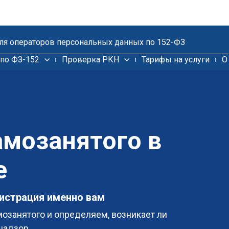
для операторов персональных данных по 152-ФЗ
по ФЗ-152
Проверка РКН
Тарифы на услуги
О
амозанятого в
е
гистрация именно вам
озанятого и определяем, возникает ли
надзор.