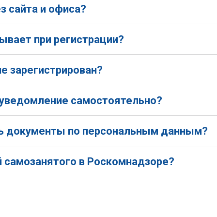
з сайта и офиса?
ывает при регистрации?
исы для общения;
ПД;
не зарегистрирован?
 уведомление самостоятельно?
информации;
ть документы по персональным данным?
;
тки;
й самозанятого в Роскомнадзоре?
 данными;
ых данных;