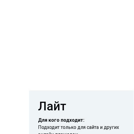
подготавливаем корректное уведомление;
подаём сведения в Роскомнадзор;
сопровождаем процесс до принятия регист
Лайт
Для кого подходит:
Подходит только для сайта и других