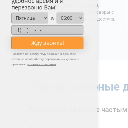
удобное время и я
Проверяем сайт, документы,
перезвоню Вам!
уведомления, согласия, договоры с
в
подрядчиками, регламенты доступа.
Жду звонка!
Нажимая на кнопку "
Жду звонка!
", я даю свое
согласие на обработку персональных данных и
принимаю
условия соглашения
Какие судебные 
Работаем с наиболее частыми