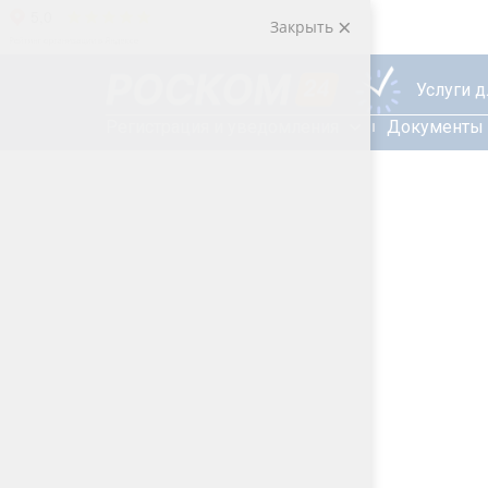
Закрыть
Услуги 
Регистрация и уведомления
Документы 
Ведение су
персональ
Если спор по персональным д
действовать быстро и юридич
Мы защищаем бизнес в судах п
предписаниями Роскомнадзора
сотрудников.