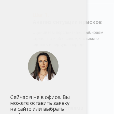
Шаг 1.
Анализ ситуации и рисков
Оцениваем перспективы, выбираем
стратегию и объясняем, что важно
сделать в первую очередь.
Шаг 4.
Сейчас я не в офисе. Вы
Работа с
можете оставить заявку
доказательствами
на сайте или выбрать