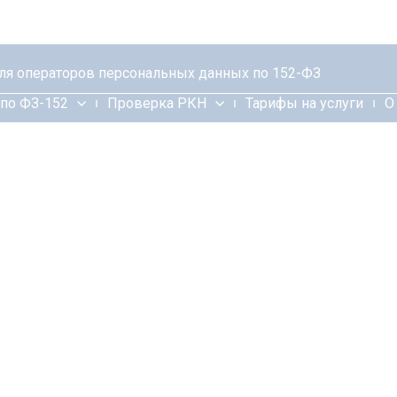
для операторов персональных данных по 152-ФЗ
по ФЗ-152
Проверка РКН
Тарифы на услуги
О
дебных дел по
ным данным
анным дошёл до суда — важно
ески точно.
о делам, связанным с ФЗ-152,
, претензиями клиентов и