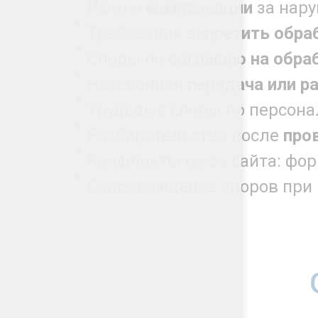
Иски о
компенсации
за нару
Требования
запретить обра
Споры по
согласию на обра
Незаконная
передача или р
Трудовые споры по персон
Разбирательства после
про
Конфликты из-за сайта: фор
Сопровождение споров при