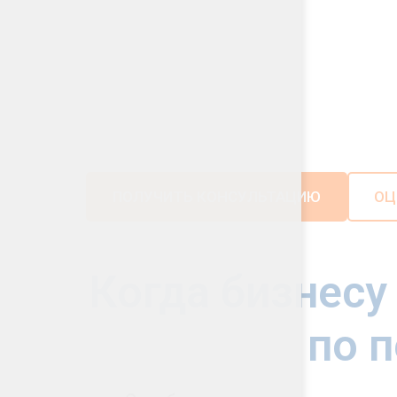
Защита в суде под ключ
Позиция + доказательства + 
Удалённо по всей России
ПОЛУЧИТЬ КОНСУЛЬТАЦИЮ
ОЦ
Когда бизнесу
по 