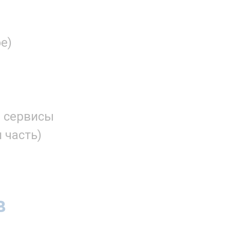
е)
е сервисы
 часть)
в