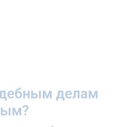
судебным делам
ным?